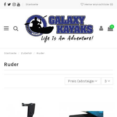
Startseite
Meine Wunschliste (
0
)
0
Startseite
Zubehör
Ruder
Ruder
Preis (absteigend)
3