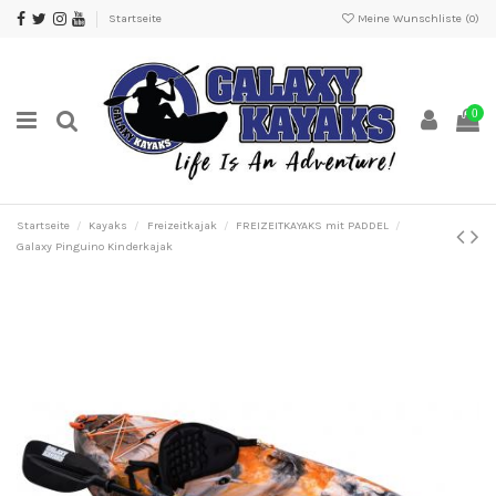
Startseite
Meine Wunschliste (
0
)
0
Startseite
Kayaks
Freizeitkajak
FREIZEITKAYAKS mit PADDEL
Galaxy Pinguino Kinderkajak