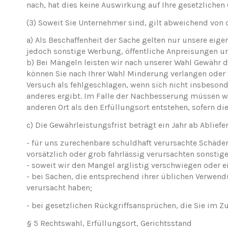
nach, hat dies keine Auswirkung auf Ihre gesetzlichen
(3)
Soweit Sie Unternehmer sind, gilt abweichend von
a)
Als Beschaffenheit der Sache gelten nur unsere eige
jedoch sonstige Werbung, öffentliche Anpreisungen un
b)
Bei Mängeln leisten wir nach unserer Wahl Gewähr
können Sie nach Ihrer Wahl Minderung verlangen oder 
Versuch als fehlgeschlagen, wenn sich nicht insbeson
anderes ergibt. Im Falle der Nachbesserung müssen wi
anderen Ort als den Erfüllungsort entstehen, sofern
c)
Die Gewährleistungsfrist beträgt ein Jahr ab Abliefe
- für uns zurechenbare schuldhaft verursachte Schäd
vorsätzlich oder grob fahrlässig verursachten sonstig
- soweit wir den Mangel arglistig verschwiegen oder e
- bei Sachen, die entsprechend ihrer üblichen Verwe
verursacht haben;
- bei gesetzlichen Rückgriffsansprüchen, die Sie i
§ 5 Rechtswahl, Erfüllungsort, Gerichtsstand