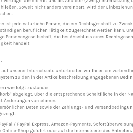
 Verträge, die Sie mit uns als Anbieter
(Zweigniederlassung de
schließen. Soweit nicht anders vereinbart, wird der Einbezieh
ochen.
ist jede natürliche Person, die ein Rechtsgeschäft zu Zweck
ständigen beruflichen Tätigkeit zugerechnet werden kann. Un
hige Personengesellschaft, die bei Abschluss eines Rechtsgesch
igkeit handelt.
.
 auf unserer Internetseite unterbreiten wir Ihnen ein verbind
bsystem zu den in der Artikelbeschreibung angegebenen Bedi
em wie folgt zustande:
b" abgelegt. Über die entsprechende Schaltfläche in der Na
eit Änderungen vornehmen.
 persönlichen Daten sowie der Zahlungs- und Versandbedingu
gezeigt.
. PayPal / PayPal Express, Amazon-Payments, Sofortüberweisu
 Online-Shop geführt oder auf die Internetseite des Anbieters