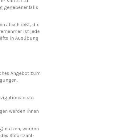
r Kaitts Ltd.
ung gegebenenfalls
en abschließt, die
ternehmer ist jede
äfts in Ausübung
liches Angebot zum
ngungen.
vigationsleiste
ngen werden Ihnen
ng) nutzen, werden
 des Sofortzahl-