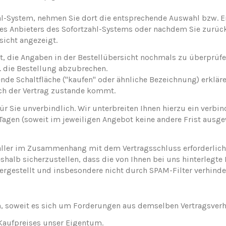
ahl-System, nehmen Sie dort die entsprechende Auswahl bzw. E
des Anbieters des Sofortzahl-Systems oder nachdem Sie zurück
sicht angezeigt.
, die Angaben in der Bestellübersicht nochmals zu überprüfe
w. die Bestellung abzubrechen.
e Schaltfläche ("kaufen" oder ähnliche Bezeichnung) erkläre
ch der Vertrag zustande kommt.
ür Sie unverbindlich. Wir unterbreiten Ihnen hierzu ein verbi
5 Tagen (soweit im jeweiligen Angebot keine andere Frist ausge
aller im Zusammenhang mit dem Vertragsschluss erforderlic
eshalb sicherzustellen, dass die von Ihnen bei uns hinterlegte
hergestellt und insbesondere nicht durch SPAM-Filter verhinde
n, soweit es sich um Forderungen aus demselben Vertragsverha
 Kaufpreises unser Eigentum.