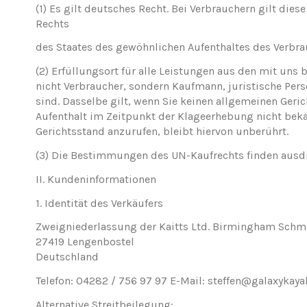
(1)
Es gilt deutsches Recht. Bei Verbrauchern gilt di
Rechts
des Staates des gewöhnlichen Aufenthaltes des Verbrau
(2)
Erfüllungsort für alle Leistungen aus den mit uns
nicht Verbraucher, sondern Kaufmann, juristische Perso
sind. Dasselbe gilt, wenn Sie keinen allgemeinen Geri
Aufenthalt im Zeitpunkt der Klageerhebung nicht bekan
Gerichtsstand anzurufen, bleibt hiervon unberührt.
(3)
Die Bestimmungen des UN-Kaufrechts finden ausdr
II. Kundeninformationen
1. Identität des Verkäufers
Zweigniederlassung der Kaitts Ltd. Birmingham Schmi
27419 Lengenbostel
Deutschland
Telefon: 04282 / 756 97 97 E-Mail: steffen@galaxykaya
Alternative Streitbeilegung: