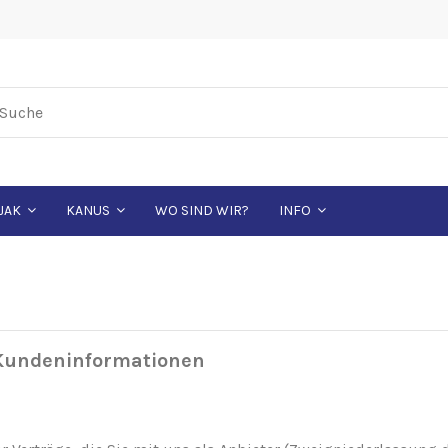
WO SIND WIR?
JAK
KANUS
INFO
 Kundeninformationen