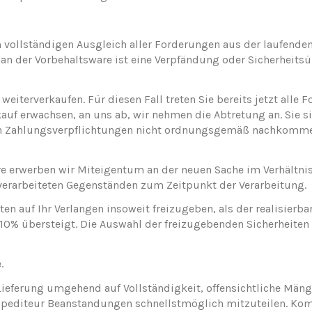
 vollständigen Ausgleich aller Forderungen aus der laufende
an der Vorbehaltsware ist eine Verpfändung oder Sicherheitsu
eiterverkaufen. Für diesen Fall treten Sie bereits jetzt alle 
uf erwachsen, an uns ab, wir nehmen die Abtretung an. Sie si
ren Zahlungsverpflichtungen nicht ordnungsgemäß nachkomme
e erwerben wir Miteigentum an der neuen Sache im Verhältni
erarbeiteten Gegenständen zum Zeitpunkt der Verarbeitung.
en auf Ihr Verlangen insoweit freizugeben, als der realisierba
0% übersteigt. Die Auswahl der freizugebenden Sicherheiten 
.
Lieferung umgehend auf Vollständigkeit, offensichtliche Män
 Spediteur Beanstandungen schnellstmöglich mitzuteilen. K