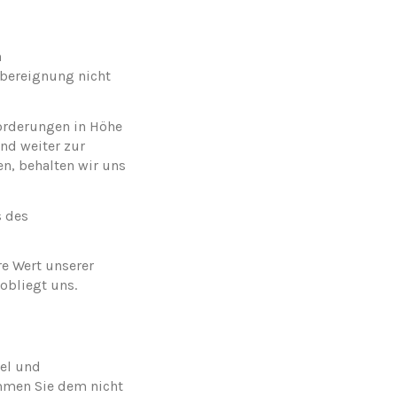
n
̈bereignung nicht
Forderungen in Höhe
nd weiter zur
n, behalten wir uns
s des
re Wert unserer
obliegt uns.
gel und
ommen Sie dem nicht