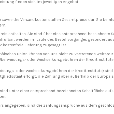
istung finden sich im jeweiligen Angebot.
e sowie die Versandkosten stellen Gesamtpreise dar. Sie beinha
ern.
eis enthalten. Sie sind über eine entsprechend bezeichnete Sc
aufrufbar, werden im Laufe des Bestellvorganges gesondert a
ndkostenfreie Lieferung zugesagt ist.
opäischen Union können von uns nicht zu vertretende weitere K
(Überweisungs- oder Wechselkursgebühren der Kreditinstitute)
eisungs- oder Wechselkursgebühren der Kreditinstitute) sind
Mitgliedsstaat erfolgt, die Zahlung aber außerhalb der Europäi
sind unter einer entsprechend bezeichneten Schaltfläche auf 
sen.
ders angegeben, sind die Zahlungsansprüche aus dem geschlos