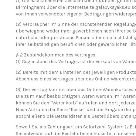
(1)
Die nachstehenden Geschäftsbedingungen gelten für
Birmingham)
über die Internetseite galaxykayaks.eu 
von Ihnen verwendeter eigener Bedingungen widerspr
(2)
Verbraucher im Sinne der nachstehenden Regelungen 
überwiegend weder ihrer gewerblichen noch ihrer selb
natürliche oder juristische Person oder eine rechtsfä
ihrer selbständigen beruflichen oder gewerblichen Tät
§ 2 Zustandekommen des Vertrages
(1)
Gegenstand des Vertrages ist der Verkauf von Waren 
(2)
Bereits mit dem Einstellen des jeweiligen Produkts
Abschluss eines Vertrages über das Online-Warenkor
(3)
Der Vertrag kommt über das Online-Warenkorbsyst
Die zum Kauf beabsichtigten Waren werden im "Warenkor
können Sie den "Warenkorb" aufrufen und dort jederz
Nach Aufrufen der Seite "Kasse" und der Eingabe der
abschließend die Bestelldaten als Bestellübersicht an
Soweit Sie als Zahlungsart ein Sofortzahl-System (z.B
Sie entweder auf die Bestellübersichtsseite in unserem