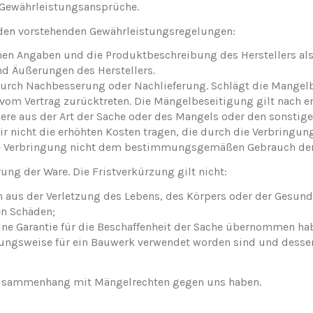
 Gewährleistungsansprüche.
 den vorstehenden Gewährleistungsregelungen:
nen Angaben und die Produktbeschreibung des Herstellers als 
d Äußerungen des Herstellers.
 durch Nachbesserung oder Nachlieferung. Schlägt die Mangelb
vom Vertrag zurücktreten. Die Mängelbeseitigung gilt nach 
dere aus der Art der Sache oder des Mangels oder den sonstig
r nicht die erhöhten Kosten tragen, die durch die Verbringun
 die Verbringung nicht dem bestimmungsgemäßen Gebrauch der
rung der Ware. Die Fristverkürzung gilt nicht:
en aus der Verletzung des Lebens, des Körpers oder der Gesund
en Schäden;
ine Garantie für die Beschaffenheit der Sache übernommen ha
ndungsweise für ein Bauwerk verwendet worden sind und desse
m Zusammenhang mit Mängelrechten gegen uns haben.