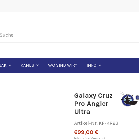
WO SIND WIR?
JAK
KANUS
INFO
Galaxy Cruz
Pro Angler
Ultra
Artikel-Nr.
KP-KR23
699,00 €
Inklusive Versand