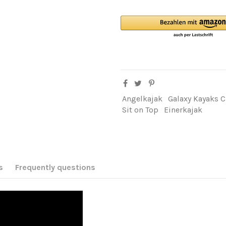
Angelkajak
Galaxy Kayaks C
Sit on Top
Einerkajak
s
Frequently questions