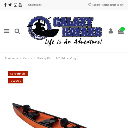
Startseite
Meine Wunschliste (
0
)
0
Startseite
Kanus
Galaxy Kanu 2-3 Sitzer Cozy
Sonderpreis!
-200,00 €