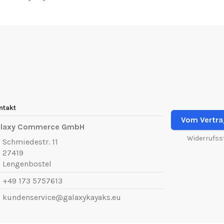
ntakt
Vom Vertra
laxy Commerce GmbH
Widerrufss
Schmiedestr. 11
27419
Lengenbostel
+49 173 5757613
kundenservice@galaxykayaks.eu