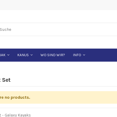
WO SIND WIR?
JAK
KANUS
INFO
 Set
re no products.
t - Galaxy Kayaks