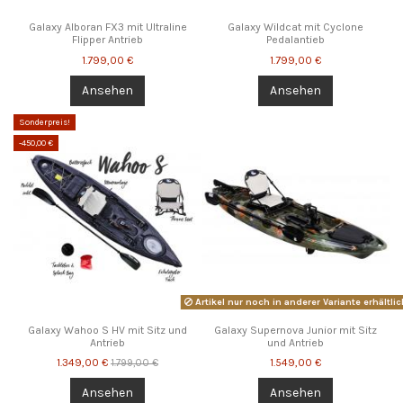
Galaxy Alboran FX3 mit Ultraline
Galaxy Wildcat mit Cyclone
Flipper Antrieb
Pedalantieb
1.799,00 €
1.799,00 €
Ansehen
Ansehen
Sonderpreis!
-450,00 €
Artikel nur noch in anderer Variante erhältlic
Galaxy Wahoo S HV mit Sitz und
Galaxy Supernova Junior mit Sitz
Antrieb
und Antrieb
1.349,00 €
1.549,00 €
1.799,00 €
Ansehen
Ansehen