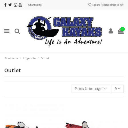
Startseite
Meine Wunschliste (
0
)
0
Startseite
Angebote
Outlet
Outlet
Preis (absteigend)
9