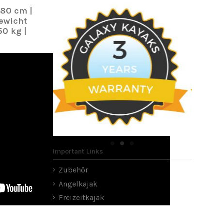
 80 cm |
ewicht
50 kg |
Important Links
Zubehör
Angelkajak
Freizeitkajak