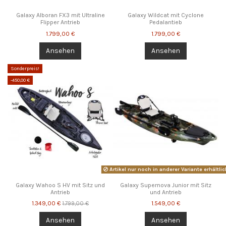
Galaxy Alboran FX3 mit Ultraline
Galaxy Wildcat mit Cyclone
Flipper Antrieb
Pedalantieb
1.799,00 €
1.799,00 €
Ansehen
Ansehen
Sonderpreis!
-450,00 €
Artikel nur noch in anderer Variante erhältlic
Galaxy Wahoo S HV mit Sitz und
Galaxy Supernova Junior mit Sitz
Antrieb
und Antrieb
1.349,00 €
1.549,00 €
1.799,00 €
Ansehen
Ansehen