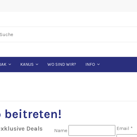
WO SIND WIR?
JAK
KANUS
INFO
b
beitreten
!
exklusive Deals
Email
*
Name