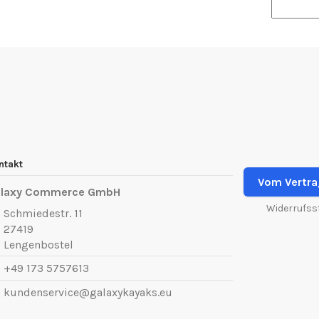
ntakt
Vom Vertra
laxy Commerce GmbH
Widerrufss
Schmiedestr. 11
27419
Lengenbostel
+49 173 5757613
kundenservice@galaxykayaks.eu