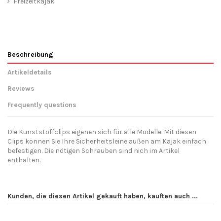
Freizeitkajak
Beschreibung
Artikeldetails
Reviews
Frequently questions
Die Kunststoffclips eigenen sich für alle Modelle. Mit diesen
Clips können Sie Ihre Sicherheitsleine außen am Kajak einfach
befestigen. Die nötigen Schrauben sind nich im Artikel
enthalten.
Hersteller Angaben
Send us your question
Galaxy Kayaks EU - Ride The
Storm SL Viveros y Piensos El
Nur registrierte Nutzer können einen Review posten.
Logge
Padron, Camino De Montesol
Kunden, die diesen Artikel gekauft haben, kauften auch ...
Dich ein oder erstelle ein Benutzerkonto.
.
Be the first to ask a question about this product!
KM 1 29680 Estepona Malaga
Spain info@galaxykayaks.eu
Consult, revoke or modify data