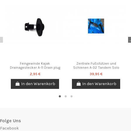
No reviews at this time.
ean13
4251015553111
Feingewinde Kajak
Zentrale Fußstützen und
Drainagestecker A-11 Drain plug
Schienen A-32 Tandem Solo
2,95 €
39,95 €
In den Warenkorb
In den Warenkorb
Folge Uns
Facebook