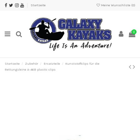
Startseite
Meine Wunschliste (
0
)
0
Startseite
Zubehör
Ersatzteile
Kunststoffclips für die
Rettungsleine A-46B plastic clips