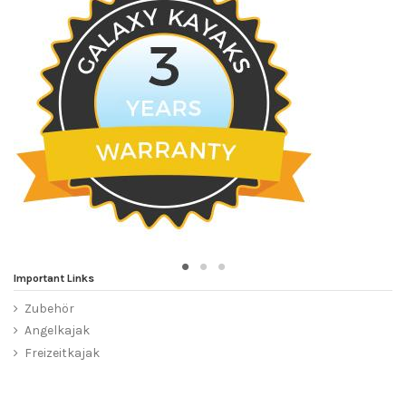
Important Links
Zubehör
Angelkajak
Freizeitkajak