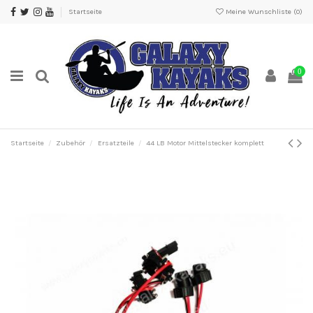
Startseite
Meine Wunschliste (
0
)
0
Startseite
Zubehör
Ersatzteile
44 LB Motor Mittelstecker komplett