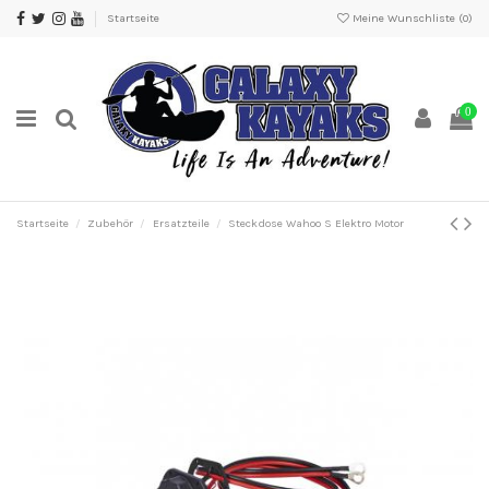
Startseite
Meine Wunschliste (
0
)
0
Startseite
Zubehör
Ersatzteile
Steckdose Wahoo S Elektro Motor