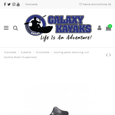
Startseite
Meine Wunschliste (
0
)
0
Startseite
Zubehör
Ersatzteile
Casting pedal retaining nut
Cyclone Pedal (Supernova)