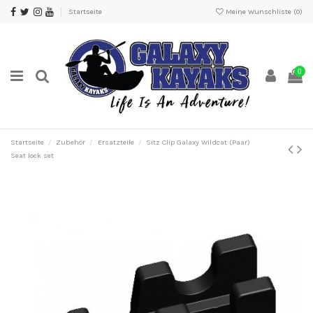
Startseite
Meine Wunschliste (
0
)
0
Startseite
Zubehör
Ersatzteile
Sitz Clip Galaxy Wildcat (Paar)
Seat lock set