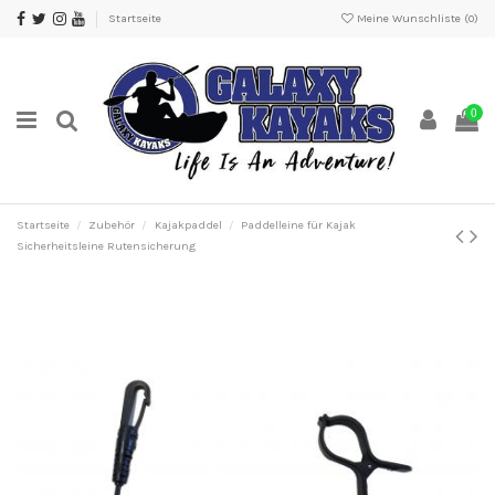
Startseite
Meine Wunschliste (
0
)
0
Startseite
Zubehör
Kajakpaddel
Paddelleine für Kajak
Sicherheitsleine Rutensicherung