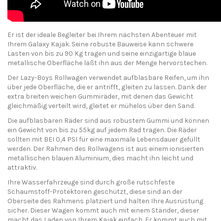
Er ist der ideale Begleiter bei Ihrem nächsten Abenteuer mit
Ihrem Galaxy Kajak. Seine robuste Bauweise kann schwere
Lasten von bis zu 90 Kg tragen und seine einzigartige blaue
metallische Oberfläche läßt ihn aus der Menge hervorstechen.
Der Lazy-Boys Rollwagen verwendet aufblasbare Reifen, um ihn
über jede Oberfläche, die er antrifft, gleiten zu lassen. Dank der
extra breiten weichen Gummiräder, mit denen das Gewicht
gleichmäßig verteilt wird, gleitet er mühelos über den Sand.
Die aufblasbaren Räder sind aus robustem Gummi und können
ein Gewicht von bis zu 55kg auf jedem Rad tragen. Die Räder
sollten mit BEI 0,4 PSI für eine maximale Lebensdauer gefüllt
werden. Der Rahmen des Rollwagens ist aus einem ionisierten
metallischen blauen Aluminium, dies macht ihn leicht und
attraktiv.
Ihre Wasserfahrzeuge sind durch große rutschfeste
Schaumstoff-Protektoren geschützt, diese sind an der
Oberseite des Rahmens platziert und halten Ihre Ausrüstung
sicher. Dieser Wagen kommt auch mit einem Ständer, dieser
macht das Laden von Ihrem Kajak einfach. Er kommt auch mit