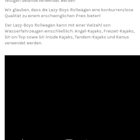
felsigen Gelände verwendet werden
Wir glauben, dass die Lazy-Boys Rollwägen eine konkurrenzlose
Qualität zu einem erschwinglichen Preis bieten!
Der Lazy-Boys Rollwagen kann mit einer Vielzahl von
Wasserfahrzeugen einschließlich: Angel-Kajaks, Freizeit-Kajaks,
Sit-on-Top sowie Sit-Inside Kajaks, Tandem-Kajaks und Kanus
verwendet werden.