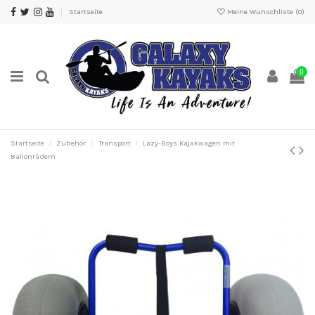
Startseite
Meine Wunschliste (
0
)
0
Startseite
Zubehör
Transport
Lazy-Boys Kajakwagen mit
Ballonrädern