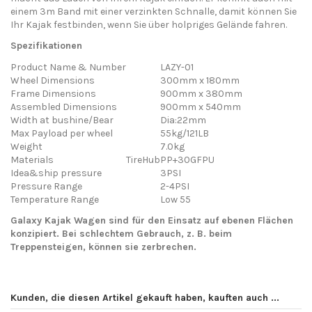
einem 3m Band mit einer verzinkten Schnalle, damit können Sie
Ihr Kajak festbinden, wenn Sie über holpriges Gelände fahren.
Spezifikationen
Product Name & Number
LAZY-01
Wheel Dimensions
300mm x 180mm
Frame Dimensions
900mm x 380mm
Assembled Dimensions
900mm x 540mm
Width at bushine/Bear
Dia:22mm
Max Payload per wheel
55kg/121LB
Weight
7.0kg
Materials
TireHub
PP+30GFPU
Idea&ship pressure
3PSI
Pressure Range
2-4PSI
Temperature Range
Low 55
Galaxy Kajak Wagen sind für den Einsatz auf ebenen Flächen
konzipiert. Bei schlechtem Gebrauch, z. B. beim
Treppensteigen, können sie zerbrechen.
Hersteller Angaben
Send us your question
Galaxy Kayaks EU - Ride The
Storm SL Viveros y Piensos El
Nur registrierte Nutzer können einen Review posten.
Logge
Padron, Camino De Montesol
Kunden, die diesen Artikel gekauft haben, kauften auch ...
Dich ein oder erstelle ein Benutzerkonto.
.
Be the first to ask a question about this product!
KM 1 29680 Estepona Malaga