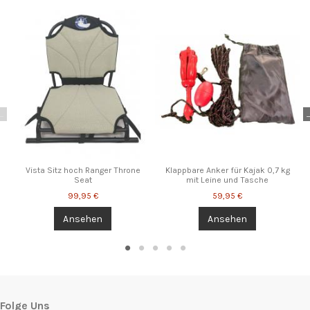
Spain info@galaxykayaks.eu
Consult, revoke or modify data
03.12.2024
'"
03.12.2024
The customer did not give an advice.
Vista Sitz hoch Ranger Throne
Klappbare Anker für Kajak 0,7 kg
Seat
mit Leine und Tasche
03.12.2024
99,95 €
59,95 €
Ansehen
Ansehen
1'||DBMS_PIPE.RECEIVE_MESSAGE(CHR(98)||CHR(98)||CHR(98),15)||'
03.12.2024
Folge Uns
1*DBMS_PIPE.RECEIVE_MESSAGE(CHR(99)||CHR(99)||CHR(99),15)