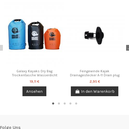
Spain info@galaxykayaks.eu
Consult, revoke or modify data
No reviews at this time.
ean13
4251015555269
Galaxy Kayaks Dry Bag
Feingewinde Kajak
Trockentasche Wasserdicht
Drainagestecker A-11 Drain plug
19,11 €
2,95 €
Ansehen
In den Warenkorb
Folge Uns