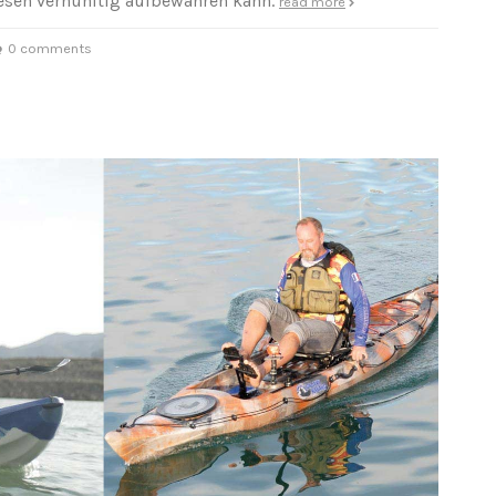
iesen vernünftig aufbewahren kann.
read more
0 comments