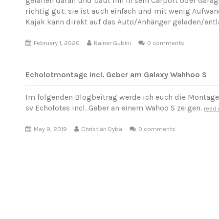
gefallen daran und baut ihn in sein Carport oder Garag
richtig gut, sie ist auch einfach und mit wenig Aufw
Kajak kann direkt auf das Auto/Anhänger geladen/ent
February 1, 2020
Rainer Gubini
0 comments
Echolotmontage incl. Geber am Galaxy Wahhoo S
Im folgenden Blogbeitrag werde ich euch die Montag
sv Echolotes incl. Geber an einem Wahoo S zeigen.
read
May 9, 2019
Christian Dyba
0 comments