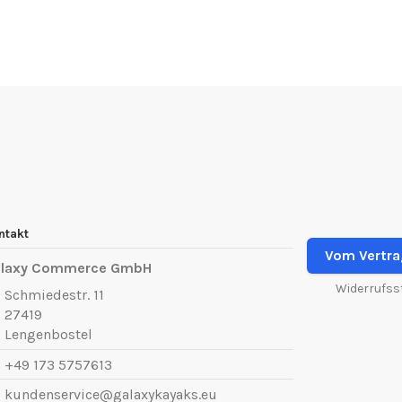
ntakt
Vom Vertra
laxy Commerce GmbH
Widerrufss
Schmiedestr. 11
27419
Lengenbostel
+49 173 5757613
kundenservice@galaxykayaks.eu