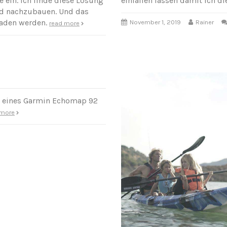
e ein. Ich finde diese Lösung
einfallen lassen damit ich d
and nachzubauen. Und das
laden werden.
November 1, 2019
Rainer
read more
e eines Garmin Echomap 92
 more