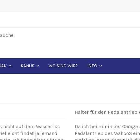
WO SIND WIR?
JAK
KANUS
INFO
Halter für den Pedalantrie
s nicht auf dem Wasser ist.
Da ich bei mir in der Garage
vielleicht findet ja jemand
Pedalantrieb des WahooS ei