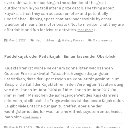
over calm waters - basking in the splendor of the great
outdoors while you troll after a prize catch. The thing about
kayaks is that they can access remote - and potentially
underfished - fishing spots that are inaccessible by other
traditional means (ie motor boats). Not to mention that they are
affordable and fun for leisure activities.
read more
May 5, 2021
Nachrichten
Galaxy Kayaks
0 comments
Paddelkajak oder Pedalkajak : Ein umfassender Überblick
Kajakfahren ist wohl eine der am schnellsten wachsenden
Outdoor Freizeitaktivität. Tatsächlich zeigen die jüngsten
Statistiken, dass der Sport rasch an Popularität gewinnt. Zum
Beispiel die Zahl der Kajakfahrer in den Vereinigten Staaten stieg
von 6 Millionen im Jahr 2006 auf 16 Millionen im Jahr 2017. Da
immer mehr Menschen die aufregende Welt des Kajakfahrens
erkunden, stellt sich die Frage welches ist das beste Kajak dafür.
Es gibt viele Entscheidungen zu treffen, aber eine der
wichtigsten ist die, für was für eine Antriebssystem entscheidet
man sich.
read more
March 15, 2020
Galaxyfreunde
galaxy kayaks
0 comments