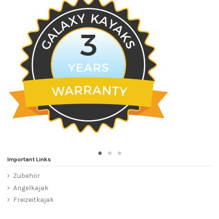
Important Links
Zubehör
Angelkajak
Freizeitkajak