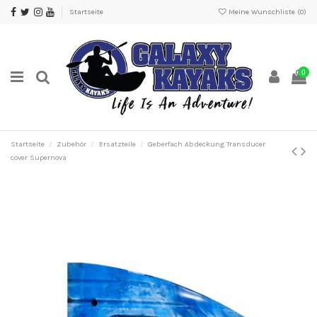
Startseite
Meine Wunschliste (
0
)
0
Startseite
Zubehör
Ersatzteile
Geberfach Abdeckung Transducer
cover Supernova