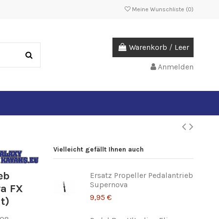
Meine Wunschliste (
0
)
Warenkorb
/
Leer
Anmelden
Vielleicht gefällt Ihnen auch
eb
Ersatz Propeller Pedalantrieb
Supernova
va FX
9,95 €
t)