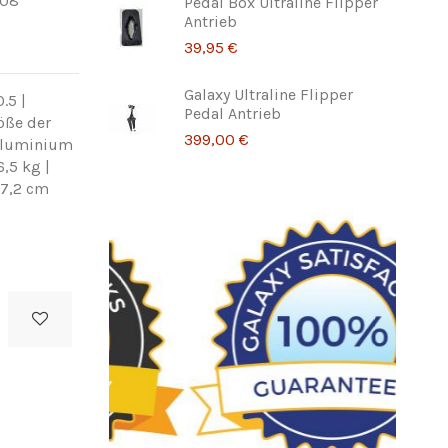
008
Pedal Box Ultraline Flipper
Antrieb
39,95 €
Galaxy Ultraline Flipper
.5 |
Pedal Antrieb
öße der
399,00 €
 Aluminium
6,5 kg |
87,2 cm