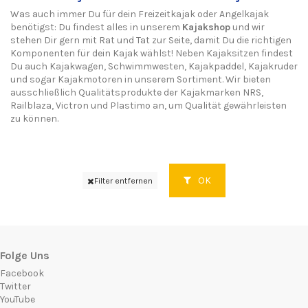
Was auch immer Du für dein
Freizeitkajak
oder
Angelkajak
benötigst: Du findest alles in unserem
Kajakshop
und wir
stehen Dir gern mit Rat und Tat zur Seite, damit Du die richtigen
Komponenten für dein Kajak wählst! Neben
Kajaksitzen
findest
Du auch
Kajakwagen
,
Schwimmwesten
,
Kajakpaddel
,
Kajakruder
und sogar
Kajakmotoren
in unserem Sortiment. Wir bieten
ausschließlich Qualitätsprodukte der
Kajakmarken
NRS
,
Railblaza
,
Victron
und
Plastimo
an, um Qualität gewährleisten
zu können.
OK
Filter entfernen
Folge Uns
Facebook
Twitter
YouTube