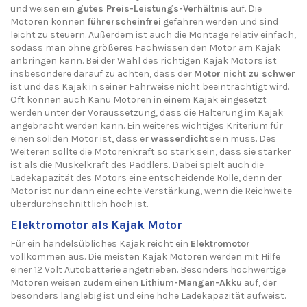
und weisen ein
gutes Preis-Leistungs-Verhältnis
auf. Die
Motoren können
führerscheinfrei
gefahren werden und sind
leicht zu steuern. Außerdem ist auch die Montage relativ einfach,
sodass man ohne größeres Fachwissen den Motor am Kajak
anbringen kann. Bei der Wahl des richtigen Kajak Motors ist
insbesondere darauf zu achten, dass der
Motor nicht zu schwer
ist und das Kajak in seiner Fahrweise nicht beeinträchtigt wird.
Oft können auch Kanu Motoren in einem Kajak eingesetzt
werden unter der Voraussetzung, dass die Halterung im Kajak
angebracht werden kann. Ein weiteres wichtiges Kriterium für
einen soliden Motor ist, dass er
wasserdicht
sein muss. Des
Weiteren sollte die Motorenkraft so stark sein, dass sie stärker
ist als die Muskelkraft des Paddlers. Dabei spielt auch die
Ladekapazität des Motors eine entscheidende Rolle, denn der
Motor ist nur dann eine echte Verstärkung, wenn die Reichweite
überdurchschnittlich hoch ist.
Elektromotor als Kajak Motor
Für ein handelsübliches Kajak reicht ein
Elektromotor
vollkommen aus. Die meisten Kajak Motoren werden mit Hilfe
einer 12 Volt Autobatterie angetrieben. Besonders hochwertige
Motoren weisen zudem einen
Lithium-Mangan-Akku
auf, der
besonders langlebig ist und eine hohe Ladekapazität aufweist.