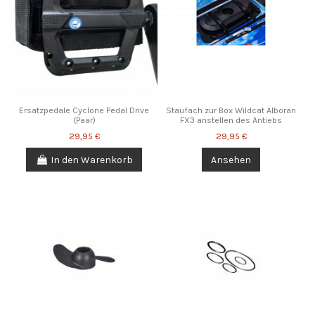
Ersatzpedale Cyclone Pedal Drive
Staufach zur Box Wildcat Alboran
(Paar)
FX3 anstellen des Antiebs
29,95 €
29,95 €
In den Warenkorb
Ansehen