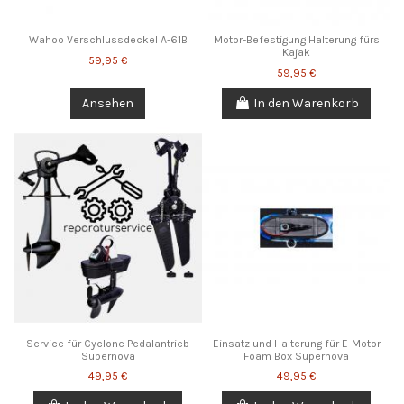
Wahoo Verschlussdeckel A-61B
Motor-Befestigung Halterung fürs
Kajak
59,95 €
59,95 €
Ansehen
In den Warenkorb
Service für Cyclone Pedalantrieb
Einsatz und Halterung für E-Motor
Supernova
Foam Box Supernova
49,95 €
49,95 €