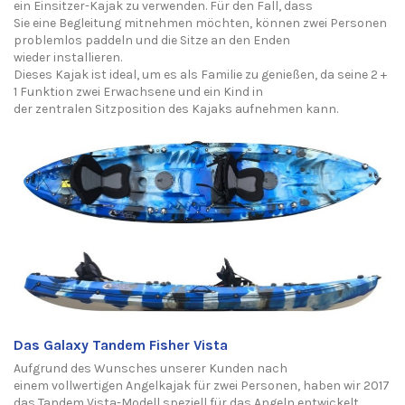
ein
Einsitzer-
Kajak zu verwenden. Für den Fall, dass
Sie
eine
Begleitung
mitnehmen
möchten, können zwei Personen
problemlos
paddeln
und die Sitze an den Enden
wieder
installieren
.
Dieses Kajak ist ideal, um
es
als Familie zu ge
nießen, da seine 2 +
1
Funktion zw
ei Erwachsene und
ein Kind in
d
e
r
zentrale
n
Sitzposition
des Kajaks
aufnehme
n ka
nn.
Das
Galaxy
Tandem Fis
her Vista
Aufgrund de
s Wunsches
unserer Kunden nach
einem
vollwertigen
Angelkajak für zwei Personen, haben wir 2017
das Tandem Vista-Modell speziell für das Angeln entwickelt.