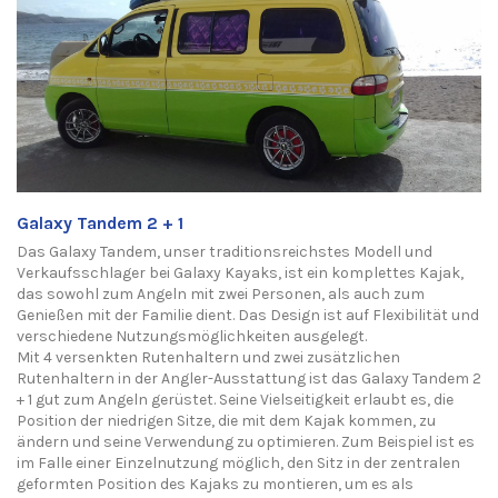
Galaxy
Tandem 2 + 1
Das
Galaxy
Tandem, unser traditionsreichstes Modell und
Verkaufsschlager
bei
Galaxy
Kayaks
, ist ein komplettes Kajak,
das sowohl zum Angeln
mit zwei Personen,
als auch zum
Genießen mit der Familie dient. Das Design ist auf Flexibilität und
verschiedene Nutzungsmöglichkeiten ausgelegt.
Mit 4 versenkten Ruten
haltern und zwei zusätzlichen
Rutenhaltern in der Angler-Ausstattung
ist das
Galaxy
Tandem 2
+ 1 gut zum Angeln gerüstet. Seine Vielseitigkeit erlaubt es, die
Position der niedrigen Sitze, die mit dem Kajak kommen, zu
ändern und seine Verwendung zu optimieren. Zum Beispiel ist es
im Falle eine
r Einzelnutzung
möglich, den Sitz in der zentralen
geformten Position des Kajaks zu montieren, um es als