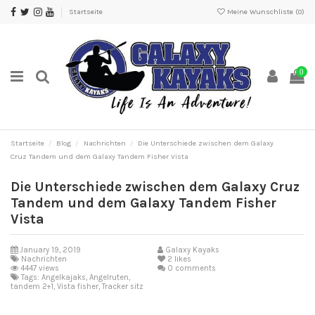
Startseite
Meine Wunschliste (
0
)
0
Startseite
Blog
Nachrichten
Die Unterschiede zwischen dem Galaxy
Cruz Tandem und dem Galaxy Tandem Fisher Vista
Die Unterschiede zwischen dem Galaxy Cruz
Tandem und dem Galaxy Tandem Fisher
Vista
January 19, 2019
Galaxy Kayaks
Nachrichten
2
likes
4447 views
0 comments
Tags: Angelkajaks, Angelruten,
tandem 2+1, Vista fisher, Tracker sitz