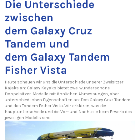
Die Unterschiede
zwischen
dem
Galaxy
Cruz
Tandem und
dem
Galaxy
Tandem
Fisher Vista
Heute
schauen wir uns
die Unterschiede unserer
Zweisitzer
-
Kajaks
an
:
Galaxy
Kayaks
bietet zwei wunderschöne
Doppel
sitzer
-Modelle mit ähnlichen Abmessungen, aber
unterschiedlichen Eigenschaften
an: Das
Galaxy
Cruz Tandem
und das
Tandem Fisher Vista. Wir erklären, was die
Hauptunterschiede
und die Vor- und Nachteile beim Erwerb
des
jeweiligen
Modells sind
.