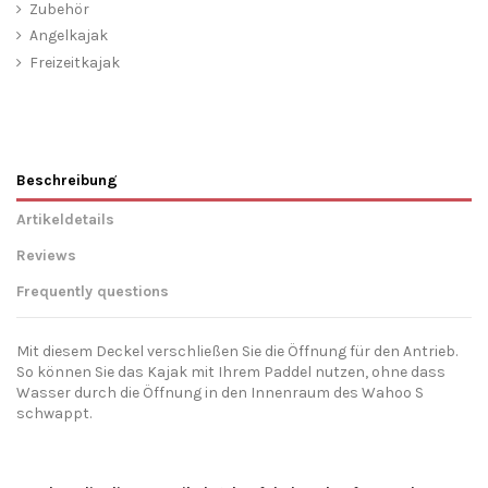
Zubehör
Angelkajak
Freizeitkajak
Beschreibung
Artikeldetails
Reviews
Frequently questions
Mit diesem Deckel verschließen Sie die Öffnung für den Antrieb.
So können Sie das Kajak mit Ihrem Paddel nutzen, ohne dass
Wasser durch die Öffnung in den Innenraum des Wahoo S
schwappt.
Hersteller Angaben
Send us your question
Galaxy Kayaks EU - Ride The
Storm SL Viveros y Piensos El
Nur registrierte Nutzer können einen Review posten.
Logge