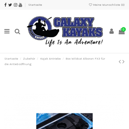
Startseite
Meine Wunschliste (
0
)
0
Startseite
Zubehör
Kajak Antriebe
Box Wildcat Alboran FX3 für
die Antiebsöffnung