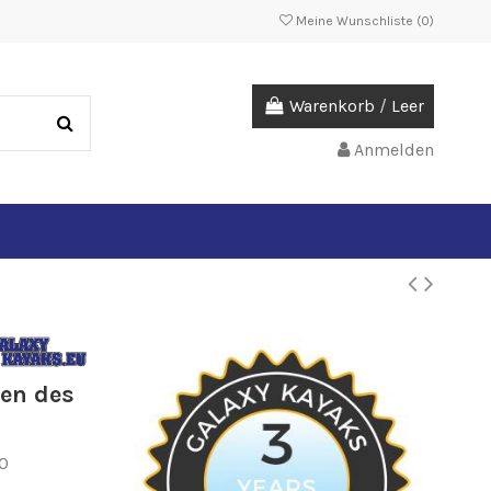
Meine Wunschliste (
0
)
Warenkorb
/
Leer
Anmelden
len des
0