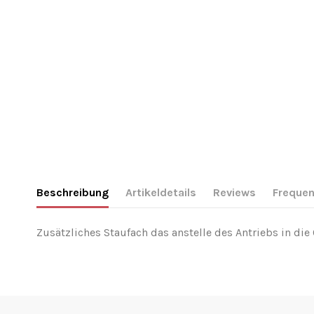
Beschreibung
Artikeldetails
Reviews
Frequen
Zusätzliches Staufach das anstelle des Antriebs in di
Hersteller Angaben
Nur registrierte Nutzer können einen Review poste
Be the first to ask a question about this product!