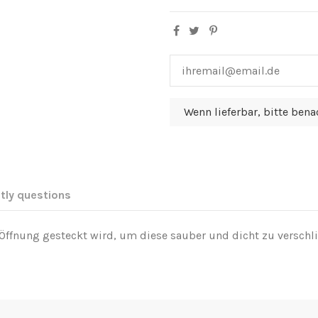
tly questions
e Öffnung gesteckt wird, um diese sauber und dicht zu verschl
Send us your question
Galaxy Kayaks EU - Ride The St
Montesol KM 1 29680 Estepona
n.
Logge Dich ein oder erstelle ein Benutzerkonto.
.