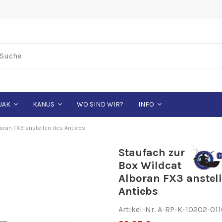
WO SIND WIR?
JAK
KANUS
INFO
oran FX3 anstellen des Antiebs
Staufach zur
Box Wildcat
Alboran FX3 anstel
Antiebs
Artikel-Nr.
A-RP-K-10202-011