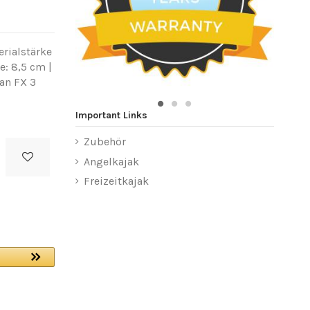
erialstärke
te: 8,5 cm
|
an FX 3
Important Links
Zubehör
Angelkajak
Freizeitkajak