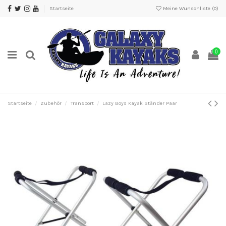
Startseite
Meine Wunschliste (
0
)
0
Startseite
Zubehör
Transport
Lazy Boys Kayak Ständer Paar