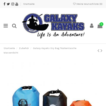
Startseite
Meine Wunschliste (
0
)
0
Startseite
Zubehör
Galaxy Kayaks Dry Bag Trockentasche
Wasserdicht