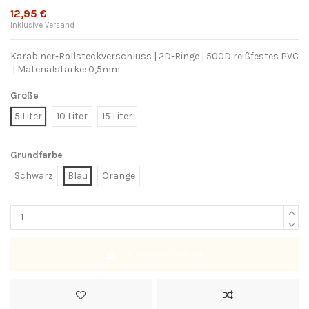
12,95 €
Inklusive Versand
Karabiner-Rollsteckverschluss | 2D-Ringe | 500D reißfestes PVC
| Materialstärke: 0,5mm
Größe
5 Liter
10 Liter
15 Liter
Grundfarbe
Schwarz
Blau
Orange
In den Warenkorb