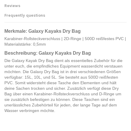
Reviews
Frequently questions
Merkmale: Galaxy Kayaks Dry Bag
Karabiner-Rollsteckverschluss | 2D-Ringe | 500D reißfestes PVC |
Materialstärke: 0,5mm
Beschreibung: Galaxy Kayaks Dry Bag
Die Galaxy Kayak Dry Bag dient als essentielles Zubehör für die
unter euch, die empfindliches Equipment wasserdicht verstauen
möchten. Die Galaxy Dry Bag ist in drei verschiedenen Größen
verfügbar: 15L, 10L, und 5L. Sie besteht aus 500D reißfesten
PVC. Somit widersteht diese Tasche den Elementen und hält
deine Sachen trocken und sicher. Zusätzlich verfügt diese Dry
Bag über einen Karabiner-Rollsteckverschluss und D-Ringe um
sie zusätzlich befestigen zu können. Diese Taschen sind ein
unerlässliches Zubehörteil für jeden, der lange Tage auf dem
Wasser verbringen möchte.
Hersteller Angaben
Send us your question
Galaxy Kayaks EU - Ride The
Storm SL Viveros y Piensos El
Nur registrierte Nutzer können einen Review posten.
Logge