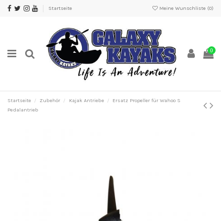
Startseite
Meine Wunschliste (
0
)
0
Startseite
Zubehör
Kajak Antriebe
Ersatz Propeller für Wahoo S
Pedalantrieb