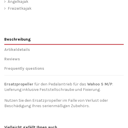
Angelkajak
Freizeitkajak
Beschreibung
Artikeldetails
Reviews
Frequently questions
Ersatzpropeller
für den Pedalantrieb für das
Wahoo S M/P
.
Lieferung inklusive Feststellschraube und Fixierung.
Nutzen Sie den Ersatzpropeller im Falle von Verlust oder
Beschädigung Ihres serienmäßigen Zubehörs.
Hersteller Angaben
Send us your question
Galaxy Kayaks EU - Ride The
Storm SL Viveros y Piensos El
Nur registrierte Nutzer können einen Review posten.
Logge
Padron, Camino De Montesol
Vielleicht gefällt Ihnen auch