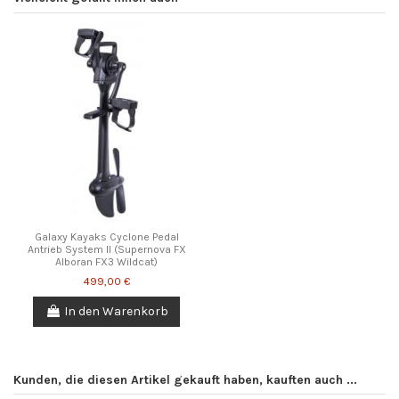
Dich ein oder erstelle ein Benutzerkonto.
.
Be the first to ask a question about this product!
KM 1 29680 Estepona Malaga
Spain info@galaxykayaks.eu
Consult, revoke or modify data
No reviews at this time.
Galaxy Kayaks Cyclone Pedal
Antrieb System II (Supernova FX
Alboran FX3 Wildcat)
499,00 €
In den Warenkorb
Kunden, die diesen Artikel gekauft haben, kauften auch ...