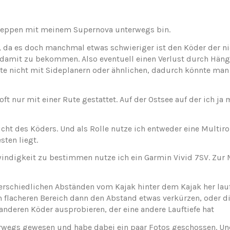
chleppen mit meinem Supernova unterwegs bin.
e, da es doch manchmal etwas schwieriger ist den Köder der n
amit zu bekommen. Also eventuell einen Verlust durch Hänge
ite nicht mit Sideplanern oder ähnlichen, dadurch könnte man 
t nur mit einer Rute gestattet. Auf der Ostsee auf der ich ja 
ht des Köders. Und als Rolle nutze ich entweder eine Multirol
ten liegt.
indigkeit zu bestimmen nutze ich ein Garmin Vivid 7SV. Zur
nterschiedlichen Abständen vom Kajak hinter dem Kajak her la
im flacheren Bereich dann den Abstand etwas verkürzen, oder
nderen Köder ausprobieren, der eine andere Lauftiefe hat
rwegs gewesen und habe dabei ein paar Fotos geschossen. Und