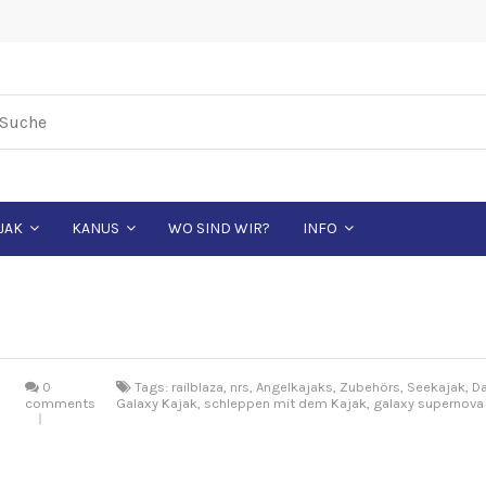
WO SIND WIR?
JAK
KANUS
INFO
0
Tags: railblaza, nrs, Angelkajaks, Zubehörs, Seekajak, 
comments
Galaxy Kajak, schleppen mit dem Kajak, galaxy supernova