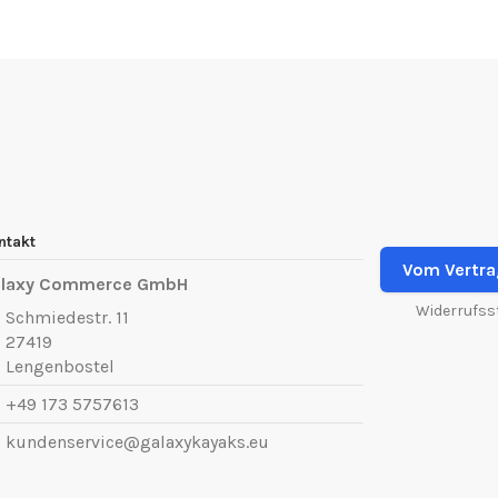
ntakt
Vom Vertra
laxy Commerce GmbH
Widerrufss
Schmiedestr. 11
27419
Lengenbostel
+49 173 5757613
kundenservice@galaxykayaks.eu