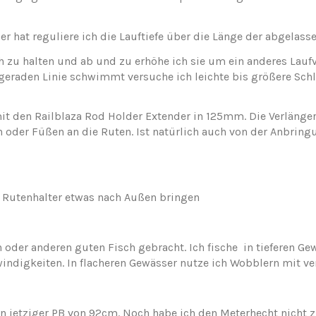
er hat reguliere ich die Lauftiefe über die Länge der abgelas
 zu halten und ab und zu erhöhe ich sie um ein anderes Laufve
r geraden Linie schwimmt versuche ich leichte bis größere Sch
 mit den Railblaza Rod Holder Extender in 125mm. Die Verläng
oder Füßen an die Ruten. Ist natürlich auch von der Anbring
e Rutenhalter etwas nach Außen bringen
 oder anderen guten Fisch gebracht. Ich fische in tieferen Gew
indigkeiten. In flacheren Gewässer nutze ich Wobblern mit ve
n jetziger PB von 92cm. Noch habe ich den Meterhecht nicht 