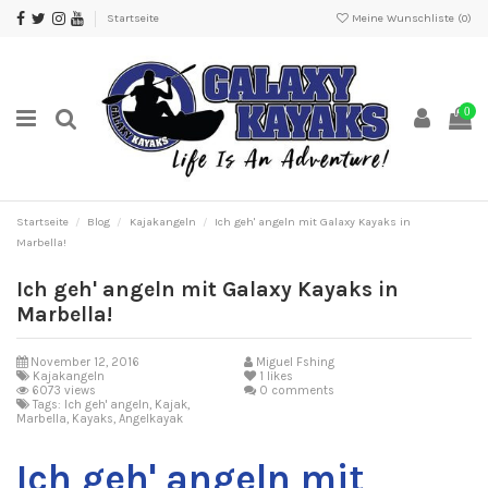
Startseite
Meine Wunschliste (
0
)
0
Startseite
Blog
Kajakangeln
Ich geh' angeln mit Galaxy Kayaks in
Marbella!
Ich geh' angeln mit Galaxy Kayaks in
Marbella!
November 12, 2016
Miguel Fshing
Kajakangeln
1
likes
6073 views
0 comments
Tags: Ich geh' angeln, Kajak,
Marbella, Kayaks, Angelkayak
Ich geh' angeln mit