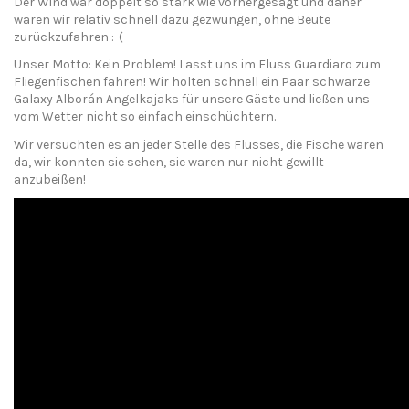
Der Wind war doppelt so stark wie vorhergesagt und daher
waren wir relativ schnell dazu gezwungen, ohne Beute
zurückzufahren :-(
Unser Motto: Kein Problem! Lasst uns im Fluss Guardiaro zum
Fliegenfischen fahren! Wir holten schnell ein Paar schwarze
Galaxy Alborán Angelkajaks für unsere Gäste und ließen uns
vom Wetter nicht so einfach einschüchtern.
Wir versuchten es an jeder Stelle des Flusses, die Fische waren
da, wir konnten sie sehen, sie waren nur nicht gewillt
anzubeißen!