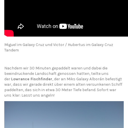
Miguel im Galaxy Cruz und Victor / Hubertus im Galaxy Cruz
Tandem
Nachdem wir 30 Minuten gepaddelt waren und dabei die
beeindruckende Landschaft genossen hatten, teilte uns
der
Lowrance
Fischfinder
, der an Miks
Galaxy Alborán
befestigt
war, dass wir gerade direkt über einem alten versunkenen Schiff
paddelten, das sich in etwa 30 Meter Tiefe befand. Sofort war
uns klar: Lasst uns angeln!