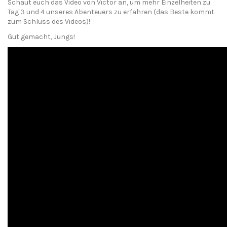
Schaut euch das Video von Victor an, um mehr Einzelheiten zu
Tag 3 und 4 unseres Abenteuers zu erfahren (das Beste kommt
zum Schluss des Videos)!
Gut gemacht, Jungs!