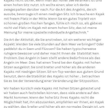
Kajaks nicht sicher, wenn man auf hoher See verankert ist und
einen hohen Sitz nutzt. Ich wollte einen; aber ich denke
zwiegespalten darüber nach. Für die Art des Angelns, die ich
ausübe, bevorzuge ich einen niedrigen Sitz. Ich brauche ein Kajak
mit freiem Platz in der Mitte. Wenn Sie ein gutes Triplett von
schönen großen Fischen fangen, fühle ich mich so, als gäbe es
nicht viel Platz im Kajak mit einem hohen Sitz, das ist meine
Meinung für meine spezielle individuelle Angeltechnik. "
Die Art der Aktivität, die Sie anstreben, ist ein weiterer wichtiger
Aspekt. Werden Sie viele Stunden auf dem Meer verbringen? Oder
paddelst du in Seen und Flüssen? Sie haben typischerweise
ruhigere Gewässer und daher macht Ihnen die Stabilität kein
Problem. Das Angeln in Seen stellt andere Bedürfnisse als das
Angeln im Meer. Dies hat einen Trend bei den Kajaks mit hohen
Sitzen ausgelöst. Sie sind breiter und höher als die anderen
Kajaks mit niedrigen Sitzen. Sit-on-Top-werden aus gutem Grund
benutzt, denn die Stabilität des Kajaks ist höher ... betrachten
Sie es bei der Verwendung einer Veränderung der Sitzposition.
Wir haben kürzlich viele Kajaks mit hohen Sitzen getestet und
wir haben auch feststellen können, dass viele andere auf den
Markt kommen. Wenn der hohe Sitz Ihres Kajaks nicht die
Möglichkeit hat, ihn abzusenken, empfehlen wir Ihnen, ein Kajak
zu wählen, das breiter und höher als ein normales Design ist, um