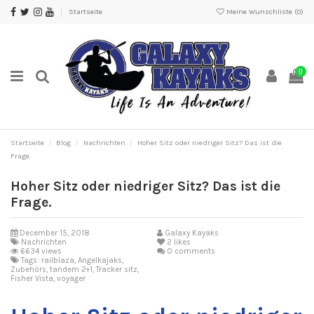
Startseite
Meine Wunschliste (
0
)
0
Startseite
Blog
Nachrichten
Hoher Sitz oder niedriger Sitz? Das ist die
Frage.
Hoher Sitz oder niedriger Sitz? Das ist die
Frage.
December 15, 2018
Galaxy Kayaks
Nachrichten
2
likes
6634 views
0 comments
Tags: railblaza, Angelkajaks,
Zubehörs, tandem 2+1, Tracker sitz,
Fisher Vista, voyager